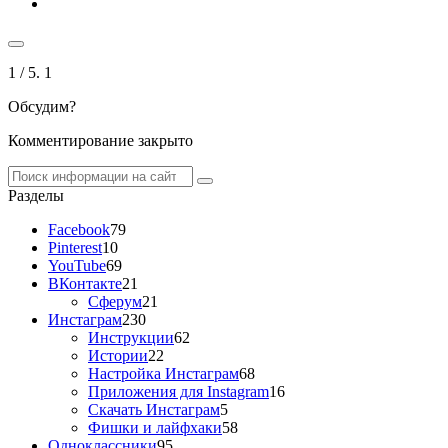
1
/ 5.
1
Обсудим?
Комментирование закрыто
Разделы
Facebook
79
Pinterest
10
YouTube
69
ВКонтакте
21
Сферум
21
Инстаграм
230
Инструкции
62
Истории
22
Настройка Инстаграм
68
Приложения для Instagram
16
Скачать Инстаграм
5
Фишки и лайфхаки
58
Одноклассники
95